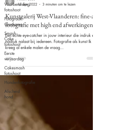
Voorbereiding
fotoshoot
Alison Becu
Fotograaf
13 apr 2022
3 minuten om te lezen
Oostkamp
Kunstgalerij West-Vlaanderen: fine-art
Smash
Cake
fotografie met high end afwerkingen
fotoshoot
Een echte eye-catcher in jouw interieur die indruk en
Eerste
verjaardag
nadruk nalaat bij iedereen. Fotografie als kunst Ik
kreeg al enkele malen de vraag...
Cakesmash
fotoshoot
Hondenfotografie
Afscheid
hond