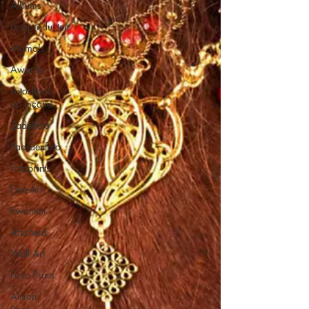
Albums
Fotoproducten
Mama's
Awards
Fotoshoot
op locatie
Zadelfoto
Paardenfoto
Fotoprints
Fine-Art
Kwaliteit
Afscheid
Wall Art
Folio Prints
Alison