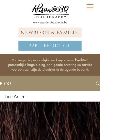
www.paardenfotoshoots.be
NEWBORN & FAMILIE
B2B - PRODUCT
Vanwege de persoonlijke werkwijze waar
kwaliteit
,
persoonlijke begeleiding
, een
goede ervaring
en
service
voorop staat, zijn de plaatsjes in de agenda beperkt.
BLOG
Fine Art
Alle
berichten
Digitale
foto's