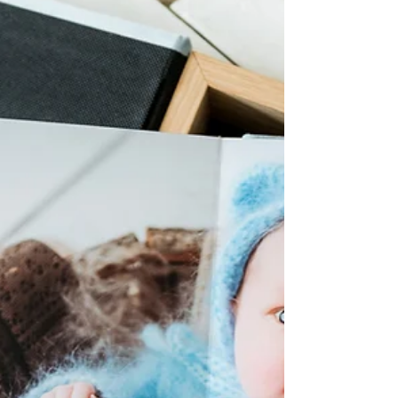
10 sep 2021
2 minuten om te lezen
Hoe verloopt een black fotoshoot?
Ik krijg vaak de vraag van paarden eigenaren wat er
nodig is om blackfoto's te kunnen maken. Ik leg het
hier kort uit. Soms krijg ik de...