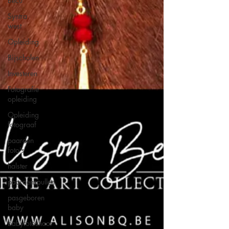
Becu
Syntra
west
Opleiding
Bijscholen
Investeren
Fotografie
opleiding
Opleiding
fotograaf
paarden
foto's
halster
paardenspullen
pasgeboren
baby
babyfotoshoot