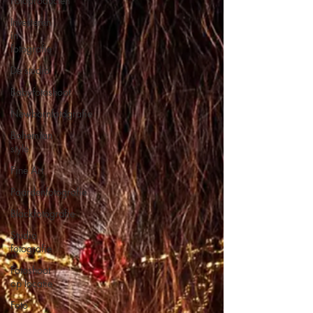
Fotoproducten
Investeren
in
fotografie
De studio
Babyfotoshoot
Newbornfotografie
Bohemian
style
Fine Art
Paardenfotografie
Blackfotografie
Studio
fotografie
Fotoshoot
op locatie
Foto