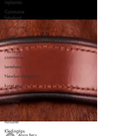
inplannen
Communie
fotoshoot
Communie
Eerste
communie
Plechtige
communie
Lentefeest
Newbornfotografie
kunst aan
de muur
inslapen
paard
afscheid
huisdier
Kledingtips