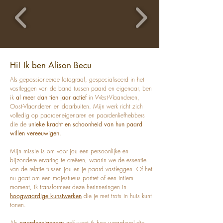
Hi! Ik ben Alison Becu
Als gepassioneerde fotograaf, gespecialiseerd in het
vastleggen van de band tussen paard en eigenaar, ben
ik
al meer dan tien jaar actief
in West-Vlaanderen,
Oost-Vlaanderen en daarbuiten. Mijn werk richt zich
volledig op paardeneigenaren en paardenliefhebbers
die de
unieke kracht en schoonheid van hun paard
willen vereeuwigen.
Mijn missie is om voor jou een persoonlijke en
bijzondere ervaring te creëren, waarin we de essentie
van de relatie tussen jou en je paard vastleggen. Of het
nu gaat om een majestueus portret of een intiem
moment, ik transformeer deze herinneringen in
hoogwaardige kunstwerken
die je met trots in huis kunt
tonen.
Als
paardeneigenaar
zelf weet ik hoe waardevol die