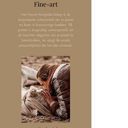
Fine-art
Met fine-art fotografie breng ik de
majestueuze schoonheid van je paard
tot leven in kunstzinnige beelden. Elk
portret is zorgvuldig samengesteld om
de krachten elegantie van je paard te
benadrukken, en vangt de unieke
persoonlijkheid die het dier uitstraalt.