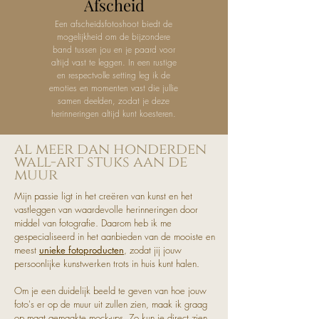
Afscheid
Een afscheidsfotoshoot biedt de
mogelijkheid om de bijzondere
band tussen jou en je paard voor
altijd vast te leggen. In een rustige
en respectvolle setting leg ik de
emoties en momenten vast die jullie
samen deelden, zodat je deze
herinneringen altijd kunt koesteren.
al meer dan honderden
wall-art stuks aan de
muur
Mijn passie ligt in het creëren van kunst en het
vastleggen van waardevolle herinneringen door
middel van fotografie. Daarom heb ik me
gespecialiseerd in het aanbieden van de mooiste en
meest
unieke fotoproducten
, zodat jij jouw
persoonlijke kunstwerken trots in huis kunt halen.
Om je een duidelijk beeld te geven van hoe jouw
foto's er op de muur uit zullen zien, maak ik graag
op maat gemaakte mock-ups. Zo kun je direct zien