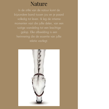
Nature
In de stilte van de natuur komt de
bijzondere band tussen jou en je paard
volledig tot leven. Ik leg de intieme
momenten vast die jullie delen, van een
rustige wandeling tot een krachtige
galop. Elke afbeelding is een
herinnering die de essentie van jullie
relatie vastlegt.