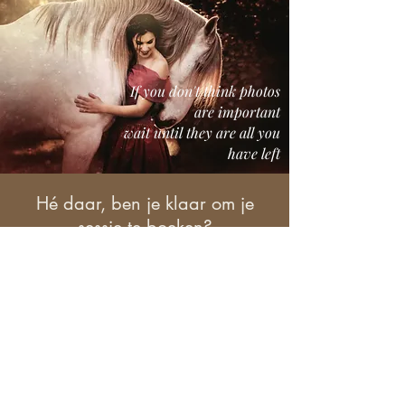
If you don't think photos
are important
wait until they are all you
have left
Hé daar, ben je klaar om je
sessie te boeken?
Neem de eerste stap...
Ik wil je echt beter leren kennen om
jouw droomsessie samen te creëren.
Het start allemaal met een
kennismakingsgesprek.