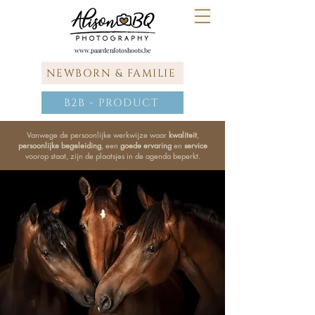
www.paardenfotoshoots.be
NEWBORN & FAMILIE
B2B - PRODUCT
Vanwege de persoonlijke werkwijze waar
kwaliteit
,
persoonlijke begeleiding
, een
goede ervaring
en
service
voorop staat, zijn de plaatsjes in de agenda beperkt.