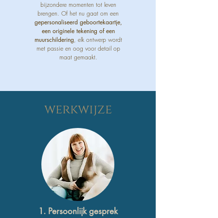
bijzondere momenten tot leven
brengen. Of het nu gaat om een
gepersonaliseerd geboortekaartje,
een originele tekening of een
muurschildering
, elk ontwerp wordt
met passie en oog voor detail op
maat gemaakt.
werkwijze
1. Persoonlijk gesprek