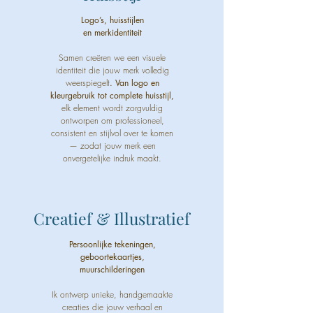
Logo’s, huisstijlen
en merkidentiteit
Samen creëren we een visuele
identiteit die jouw merk volledig
weerspiegelt
. Van logo en
kleurgebruik tot complete huisstijl,
elk element wordt zorgvuldig
ontworpen om professioneel,
consistent en stijlvol over te komen
— zodat jouw merk een
onvergetelijke indruk maakt.
Creatief & Illustratief
Persoonlijke tekeningen,
geboortekaartjes,
muurschilderingen
Ik ontwerp unieke, handgemaakte
creaties die jouw verhaal en