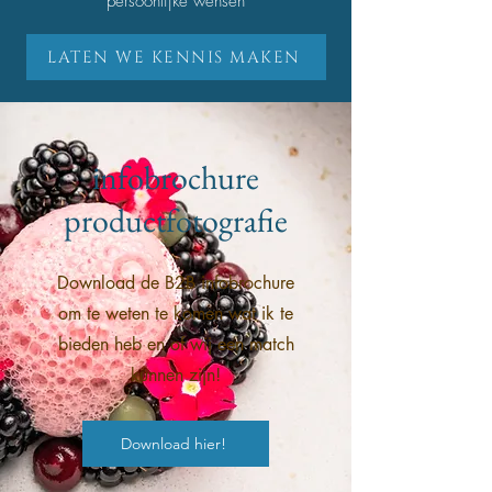
persoonlijke wensen
LATEN WE KENNIS MAKEN
infobrochure
productfotografie
Download de B2B infobrochure
om te weten te komen wat ik te
bieden heb en of wij een match
kunnen zijn!
Download hier!