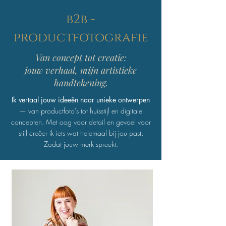
b2b -
productfotografie
Van concept tot creatie:
jouw verhaal, mijn artistieke
handtekening.
Ik vertaal jouw ideeën naar unieke ontwerpen
— van productfoto's tot huisstijl en digitale
concepten.
Met oog voor detail en gevoel voor
stijl creëer ik iets wat helemaal bij jou past.
Zodat jouw merk spreekt.