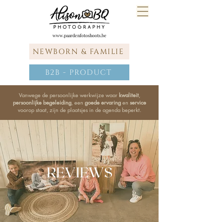
www.paardenfotoshoots.be
NEWBORN & FAMILIE
B2B - PRODUCT
Vanwege de persoonlijke werkwijze waar
kwaliteit
,
persoonlijke begeleiding
, een
goede ervaring
en
service
voorop staat, zijn de plaatsjes in de agenda beperkt.
REVIEWS