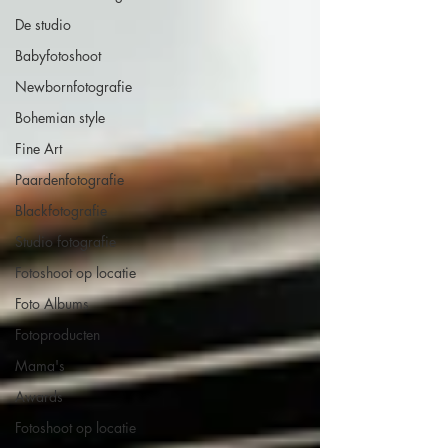
De studio
Babyfotoshoot
Newbornfotografie
Bohemian style
Fine Art
Paardenfotografie
Blackfotografie
Studio fotografie
Fotoshoot op locatie
Foto Albums
Fotoproducten
Mama's
Awards
Fotoshoot op locatie