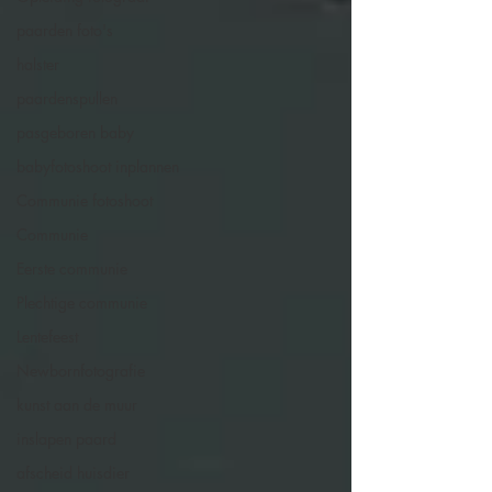
paarden foto's
halster
paardenspullen
pasgeboren baby
babyfotoshoot inplannen
Communie fotoshoot
Communie
Eerste communie
Plechtige communie
Lentefeest
Newbornfotografie
kunst aan de muur
inslapen paard
afscheid huisdier