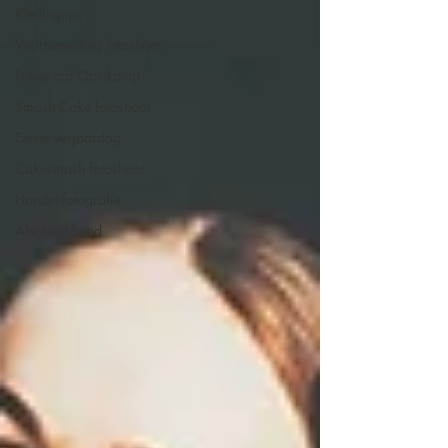
Kledingtips
Voorbereiding fotoshoot
Fotograaf Oostkamp
Smash Cake fotoshoot
Eerste verjaardag
Cakesmash fotoshoot
Hondenfotografie
Afscheid hond