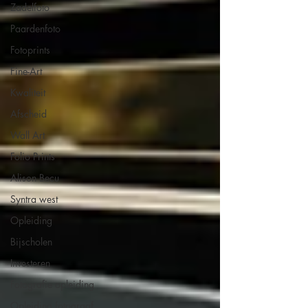
Zadelfoto
Paardenfoto
Fotoprints
Fine-Art
Kwaliteit
Afscheid
Wall Art
Folio Prints
Alison Becu
Syntra west
Opleiding
Bijscholen
Investeren
Fotografie opleiding
Opleiding fotograaf