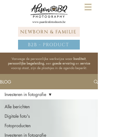
www.paardenfotoshoots.be
NEWBORN & FAMILIE
B2B - PRODUCT
Vanwege de persoonlijke werkwijze waar
kwaliteit
,
persoonlijke begeleiding
, een
goede ervaring
en
service
voorop staat, zijn de plaatsjes in de agenda beperkt.
BLOG
Investeren in fotografie
Alle berichten
Digitale foto's
Fotoproducten
Investeren in fotografie