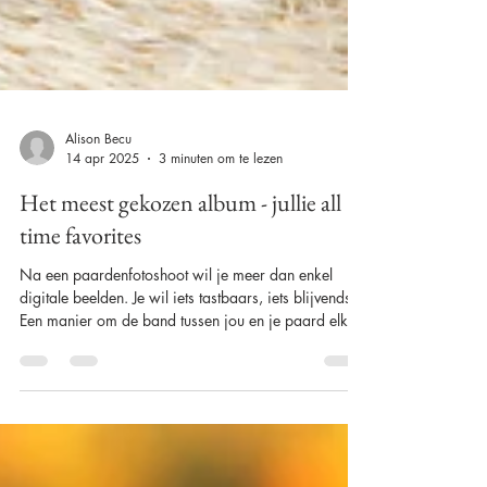
Alison Becu
14 apr 2025
3 minuten om te lezen
Het meest gekozen album - jullie all
time favorites
Na een paardenfotoshoot wil je meer dan enkel
digitale beelden. Je wil iets tastbaars, iets blijvends.
Een manier om de band tussen jou en je paard elke
dag opnieuw te kunnen voelen en bewonderen.
Ontdek hier de favoriete albums van mijn klanten!