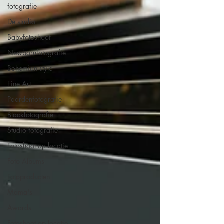
fotografie
De studio
Babyfotoshoot
Newbornfotografie
Bohemian style
Fine Art
Paardenfotografie
Blackfotografie
Studio fotografie
Fotoshoot op locatie
Foto Albums
Fotoproducten
Mama's
Awards
Fotoshoot op locatie