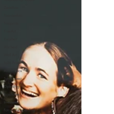
Zadelfoto
Paardenfoto
Fotoprints
Fine-Art
Kwaliteit
Afscheid
Wall Art
Folio Prints
Alison Becu
Syntra west
Opleiding
Bijscholen
Investeren
Fotografie opleiding