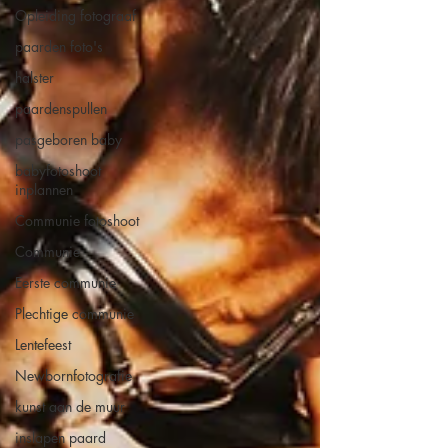
Opleiding fotograaf
paarden foto's
halster
paardenspullen
pasgeboren baby
babyfotoshoot
inplannen
Communie fotoshoot
Communie
Eerste communie
Plechtige communie
Lentefeest
Newbornfotografie
kunst aan de muur
inslapen paard