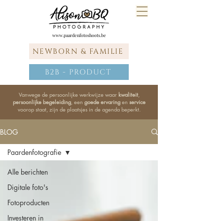
www.paardenfotoshoots.be
NEWBORN & FAMILIE
B2B - PRODUCT
Vanwege de persoonlijke werkwijze waar
kwaliteit
,
persoonlijke begeleiding
, een
goede ervaring
en
service
voorop staat, zijn de plaatsjes in de agenda beperkt.
BLOG
Paardenfotografie
Alle berichten
Digitale foto's
Fotoproducten
Investeren in