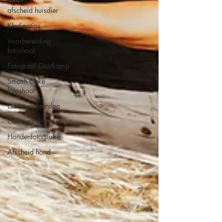
afscheid huisdier
Kledingtips
Voorbereiding
fotoshoot
Fotograaf Oostkamp
Smash Cake
fotoshoot
Eerste verjaardag
Cakesmash fotoshoot
Hondenfotografie
Afscheid hond