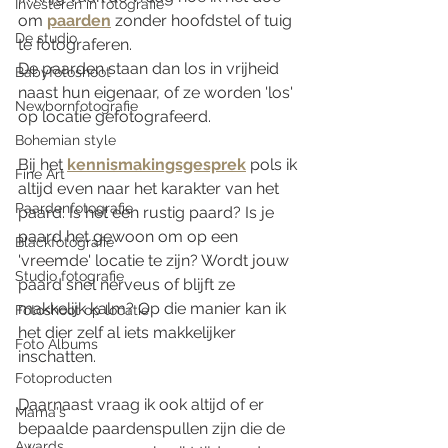
Investeren in fotografie
om 
paarden
 zonder hoofdstel of tuig 
De studio
te fotograferen. 
De paarden staan dan los in vrijheid 
Babyfotoshoot
naast hun eigenaar, of ze worden 'los' 
Newbornfotografie
op locatie gefotografeerd. 
Bohemian style
Bij het 
kennismakingsgesprek
 pols ik 
Fine Art
altijd even naar het karakter van het 
Paardenfotografie
paard. Is het een rustig paard? Is je 
paard het gewoon om op een 
Blackfotografie
'vreemde' locatie te zijn? Wordt jouw 
Studio fotografie
paard snel nerveus of blijft ze 
makkelijk kalm? Op die manier kan ik 
Fotoshoot op locatie
het dier zelf al iets makkelijker 
Foto Albums
inschatten.
Fotoproducten
Daarnaast vraag ik ook altijd of er 
Mama's
bepaalde paardenspullen zijn die de 
Awards