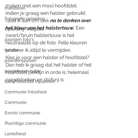
maken met een mooi hoofdstel. 
Investeren
Indien je graag een halster gebruikt 
Fotografie opleiding
raad ik aan om ook 
na te denken over 
het kleur van het halstertouw.
 Een 
Opleiding fotograaf
zwart/bruin halstertouw is het 
paarden foto's
neutraalste op de foto. Felle kleuren 
probeer ik altijd te vermijden. 
halster
Kies je voor een halster of hoofdstel? 
paardenspullen
Dan heb ik graag dat het halster of het 
pasgeboren baby
hoofdstel piekfijn in orde is; helemaal 
opgeblonken en stofvrij is. 
babyfotoshoot inplannen
Communie fotoshoot
Communie
Eerste communie
Plechtige communie
Lentefeest