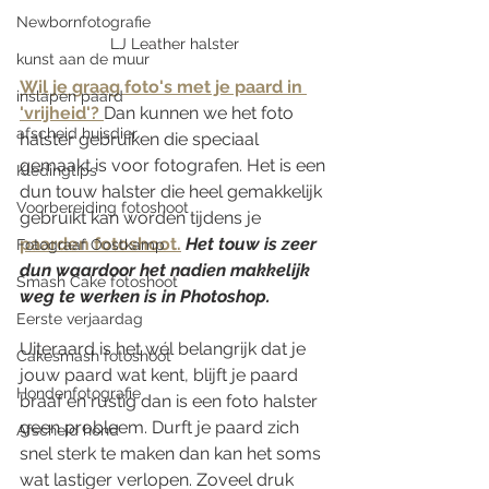
Newbornfotografie
LJ Leather halster
kunst aan de muur
Wil je graag foto's met je paard in 
inslapen paard
'vrijheid'? 
Dan kunnen we het foto 
afscheid huisdier
halster gebruiken die speciaal 
gemaakt is voor fotografen. Het is een 
Kledingtips
dun touw halster die heel gemakkelijk 
Voorbereiding fotoshoot
gebruikt kan worden tijdens je 
paarden fotoshoot.
Het touw is zeer 
Fotograaf Oostkamp
dun waardoor het nadien makkelijk 
Smash Cake fotoshoot
weg te werken is in Photoshop. 
Eerste verjaardag
Uiteraard is het wél belangrijk dat je 
Cakesmash fotoshoot
jouw paard wat kent, blijft je paard 
Hondenfotografie
braaf en rustig dan is een foto halster 
geen probleem. Durft je paard zich 
Afscheid hond
snel sterk te maken dan kan het soms 
wat lastiger verlopen. Zoveel druk 