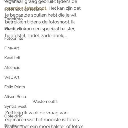
eigenaar graag gebruikt tijdens de 
paarden fotoshoot.
 Het kan zijn dat 
Fotoshoot op locatie
je bepaalde spullen hebt die je wil 
Zadelfoto
betrekken tijdens de fotoshoot. Ik 
denk vb. aan een speciaal halster, 
Paardenfoto
hoofdstel, zadel, zadeldoek,... 
Fotoprints
Fine-Art
Kwaliteit
Afscheid
Wall Art
Folio Prints
Alison Becu
Westernoutfit 
Syntra west
Zelf krijg ik vaak de vraag van 
Opleiding
eigenaren wat het mooiste is: foto's 
Bijscholen
maken met een mooi halster of foto's 