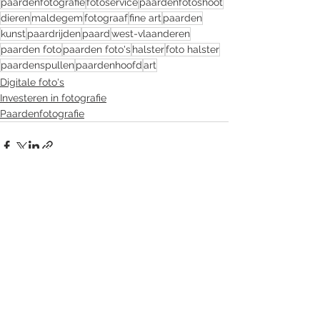
paardenfotografie
fotoservice
paardenfotoshoot
dieren
maldegem
fotograaf
fine art
paarden
kunst
paardrijden
paard
west-vlaanderen
paarden foto
paarden foto's
halster
foto halster
paardenspullen
paardenhoofd
art
Digitale foto's
Investeren in fotografie
Paardenfotografie
Alles weergeven
Recente blogposts