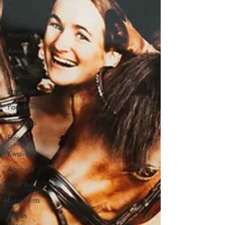
Albums
Fotoproducten
Mama's
Awards
Fotoshoot
op locatie
Zadelfoto
Paardenfoto
Fotoprints
Fine-Art
Kwaliteit
Afscheid
Wall Art
Folio Prints
Alison