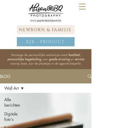
www.paardenfotoshoots.be
NEWBORN & FAMILIE
B2B - PRODUCT
Vanwege de persoonlijke werkwijze waar
kwaliteit
,
persoonlijke begeleiding
, een
goede ervaring
en
service
voorop staat, zijn de plaatsjes in de agenda beperkt.
BLOG
Wall Art
Alle
berichten
Digitale
foto's