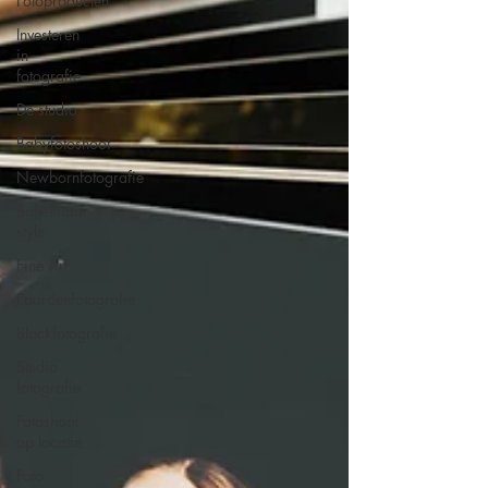
Fotoproducten
Investeren
in
fotografie
De studio
Babyfotoshoot
Newbornfotografie
Bohemian
style
Fine Art
Paardenfotografie
Blackfotografie
Studio
fotografie
Fotoshoot
op locatie
Foto