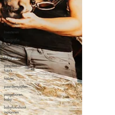
Becu
Syntra west
Opleiding
Bijscholen
Investeren
Fotografie
opleiding
Opleiding
fotograaf
paarden
foto's
halster
paardenspullen
pasgeboren
baby
babyfotoshoot
inplannen