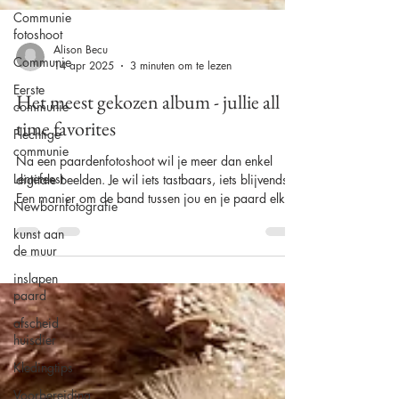
Communie
fotoshoot
Communie
Eerste
Alison Becu
communie
14 apr 2025
3 minuten om te lezen
Plechtige
Het meest gekozen album - jullie all
communie
time favorites
Lentefeest
Newbornfotografie
Na een paardenfotoshoot wil je meer dan enkel
digitale beelden. Je wil iets tastbaars, iets blijvends.
kunst aan
Een manier om de band tussen jou en je paard elke
de muur
dag opnieuw te kunnen voelen en bewonderen.
inslapen
Ontdek hier de favoriete albums van mijn klanten!
paard
afscheid
huisdier
Kledingtips
Voorbereiding