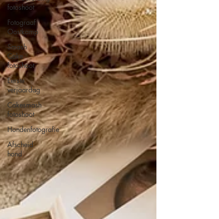
fotoshoot
Fotograaf
Oostkamp
Smash
Cake
fotoshoot
Eerste
verjaardag
Cakesmash
fotoshoot
Hondenfotografie
Afscheid
hond