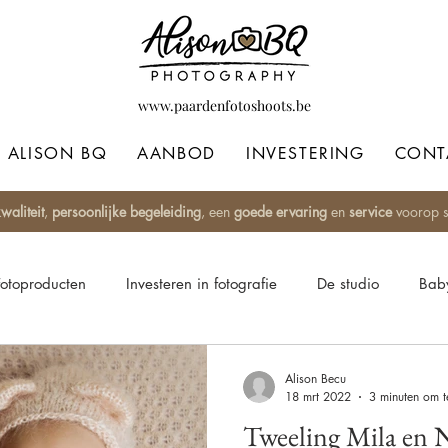
www.paardenfotoshoots.be
ALISON BQ
AANBOD
INVESTERING
CONT
waliteit
,
persoonlijke begeleiding
, een
goede ervaring
en
service
voorop st
Fotoproducten
Investeren in fotografie
De studio
Baby
 style
Fine Art
Paardenfotografie
Blackfotografie
Alison Becu
18 mrt 2022
3 minuten om t
Tweeling Mila en N
bums
Fotoproducten
Mama's
Awards
Fotoshoot 