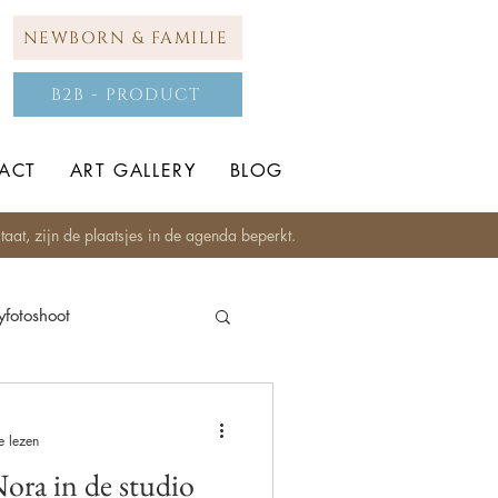
NEWBORN & FAMILIE
B2B - PRODUCT
ACT
ART GALLERY
BLOG
aat, zijn de plaatsjes in de agenda beperkt.
fotoshoot
Studio fotografie
e lezen
ora in de studio
op locatie
Zadelfoto