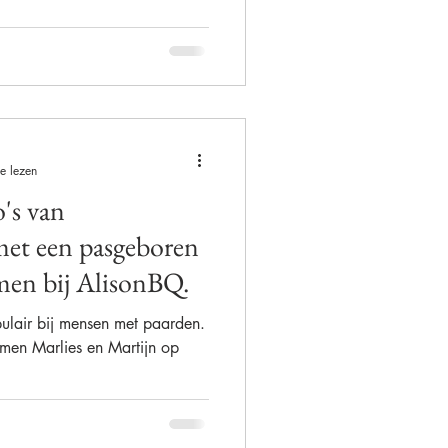
e lezen
o's van
met een pasgeboren
en bij AlisonBQ.
ulair bij mensen met paarden.
en Marlies en Martijn op