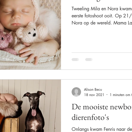
Tweeling Mila en Nora kwame
eerste fotoshoot ooit. Op 
Fine-Art
Kwaliteit
Afscheid
Wall Art
Folio Prints
Nora op de wereld. Mama Lar
Bijscholen
Investeren
Alison Becu
18 nov 2021
1 minuten om t
De mooiste newbor
dierenfoto's
Onlangs kwam Fenris naar de 