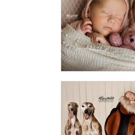
Paardenfoto
Fotoprints
Syntra west
Opleiding