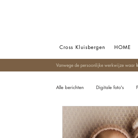
Cross Kluisbergen
HOME
Vanwege de persoonlijke werkwijze waar
k
Alle berichten
Digitale foto's
Newbornfotografie
Bohemian
Fotoshoot op locatie
Foto Al