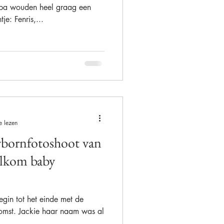
pa wouden heel graag een
e: Fenris,...
e lezen
wbornfotoshoot van
elkom baby
egin tot het einde met de
komst. Jackie haar naam was al