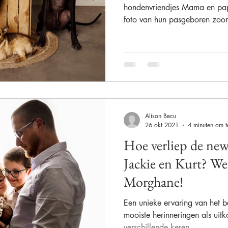
hondenvriendjes Mama en pa
foto van hun pasgeboren zoontj
Alison Becu
26 okt 2021
4 minuten om t
Hoe verliep de ne
Jackie en Kurt? W
Morghane!
Een unieke ervaring van het b
mooiste herinneringen als uit
verschillende keren...