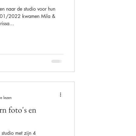
n naar de studio voor hun
21/01/2022 kwamen Mila &
Alison Becu
issa...
e lezen
n foto's en
studio met zijn 4