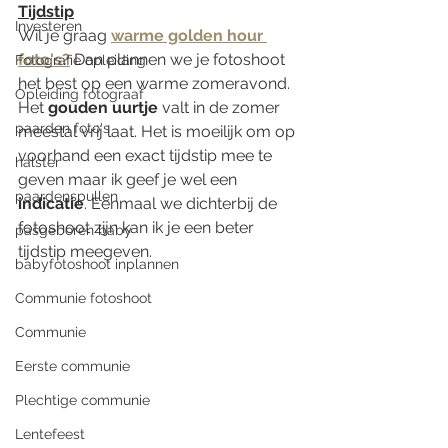
Tijdstip
Investeren
Wil je graag 
warme golden hour 
foto's?
 Dan plannen we je fotoshoot 
Fotografie opleiding
het best op een warme zomeravond. 
Opleiding fotograaf
Het
 gouden uurtje
 valt in de zomer 
paarden foto's
meestal vrij laat. Het is moeilijk om op 
voorhand een exact tijdstip mee te 
halster
geven maar ik geef je wel een 
paardenspullen
indicatie
. Eénmaal we dichterbij de 
fotoshoot zijn kan ik je een beter 
pasgeboren baby
tijdstip meegeven.
babyfotoshoot inplannen
Communie fotoshoot
Communie
Eerste communie
Plechtige communie
Lentefeest