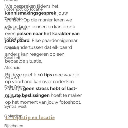
We bespreken tijdens het 
Fotoshoot op locatie
kennismakingsgesprek
 jouw 
Zadelfoto
wensen. Op die manier leren we 
elkaar beter kennen en kan ik ook 
Paardenfoto
even 
polsen naar het karakter van 
Fotoprints
jouw paard.
 Elke paardeneigenaar 
weet ondertussen dat elk paard 
Fine-Art
anders kan reageren op een 
Kwaliteit
bepaalde situatie. 
Afscheid
Bij deze geef ik
 10 tips
 mee waar je 
Wall Art
op voorhand kan over nadenken 
Folio Prints
zodat je
 geen stress hebt of last-
minute beslissingen
 hoeft te maken 
Alison Becu
op het moment van jouw fotoshoot.
Syntra west
1. Tijdstip en locatie
Opleiding
Bijscholen