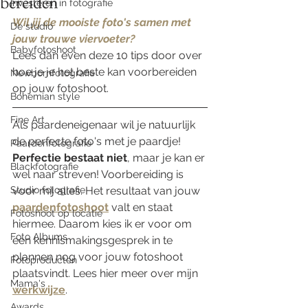
bereiden
Investeren in fotografie
Wil jij de mooiste foto's samen met 
De studio
jouw trouwe viervoeter? 
Babyfotoshoot
Lees dan even deze 10 tips door over 
hoe je je het beste kan voorbereiden 
Newbornfotografie
op jouw fotoshoot. 
Bohemian style
Fine Art
Als paardeneigenaar wil je natuurlijk 
de perfecte foto's met je paardje! 
Paardenfotografie
Perfectie bestaat niet
, maar je kan er 
Blackfotografie
wel naar streven! Voorbereiding is 
Studio fotografie
voor mij alles. Het resultaat van jouw 
paardenfotoshoot
 valt en staat 
Fotoshoot op locatie
hiermee. Daarom kies ik er voor om 
Foto Albums
een kennismakingsgesprek in te 
plannen nog voor jouw fotoshoot 
Fotoproducten
plaatsvindt. Lees hier meer over mijn 
Mama's
werkwijze
.
Awards