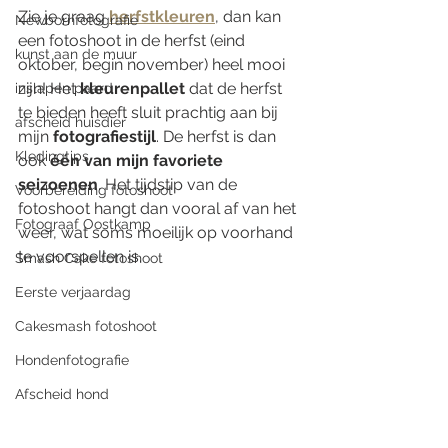
Zie je graag 
herfstkleuren
, dan kan 
Newbornfotografie
een fotoshoot in de herfst (eind 
kunst aan de muur
oktober, begin november) heel mooi 
zijn! Het 
kleurenpallet
 dat de herfst 
inslapen paard
te bieden heeft sluit prachtig aan bij 
afscheid huisdier
mijn 
fotografiestijl
. De herfst is dan 
Kledingtips
ook 
één van mijn favoriete 
seizoenen
. Het tijdstip van de 
Voorbereiding fotoshoot
fotoshoot hangt dan vooral af van het 
Fotograaf Oostkamp
weer, wat soms moeilijk op voorhand 
te voorspellen is. 
Smash Cake fotoshoot
Eerste verjaardag
Cakesmash fotoshoot
Hondenfotografie
Afscheid hond