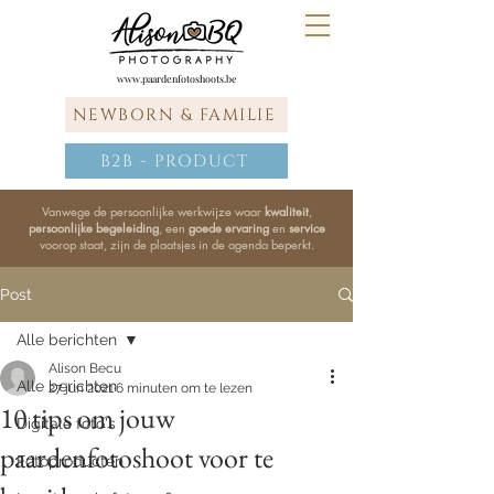
www.paardenfotoshoots.be
NEWBORN & FAMILIE
B2B - PRODUCT
Vanwege de persoonlijke werkwijze waar
kwaliteit
,
persoonlijke begeleiding
, een
goede ervaring
en
service
voorop staat, zijn de plaatsjes in de agenda beperkt.
Post
Alle berichten
Alison Becu
Alle berichten
27 jun 2021
6 minuten om te lezen
10 tips om jouw
Digitale foto's
paardenfotoshoot voor te
Fotoproducten