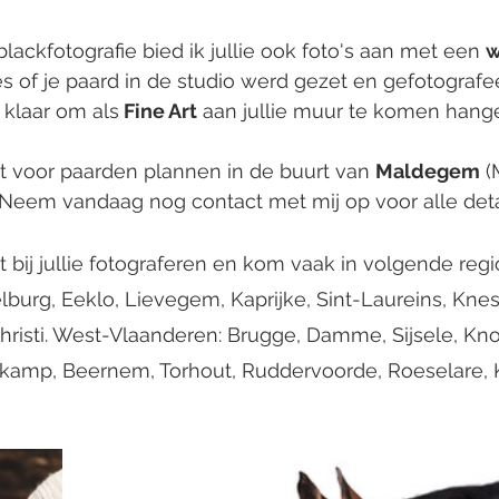
ackfotografie bied ik jullie ook foto's aan met een 
w
es of je paard in de studio werd gezet en gefotografe
 klaar om als
 Fine Art
 aan jullie muur te komen hange
t voor paarden plannen in de buurt van 
Maldegem
 (
Neem vandaag nog contact met mij op voor alle deta
t bij jullie fotograferen en kom vaak in volgende regi
burg, Eeklo, Lievegem, Kaprijke, Sint-Laureins, Knesse
christi. West-Vlaanderen: Brugge, Damme, Sijsele, K
tkamp, Beernem, Torhout, Ruddervoorde, Roeselare, K