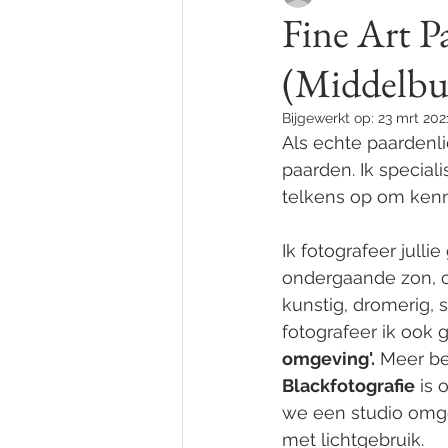
Fine Art P
(Middelbu
Fotoshoot op locatie
Foto Al
Bijgewerkt op:
23 mrt 202
Als echte paardenlie
Paardenfoto
Fotoprints
paarden. Ik speciali
telkens op om kenni
Syntra west
Opleiding
Ik fotografeer julli
ondergaande zon, o
kunstig, dromerig, 
fotografeer ik ook 
omgeving'.
 Meer bek
Blackfotografie
 is
we een studio omge
met lichtgebruik.