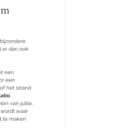
em
op locatie
Zadelfoto
 bijzondere 
Alison Becu
 er dan ook 
et een 
or een 
of het strand 
udio 
en van jullie. 
 wordt waar 
t te maken 