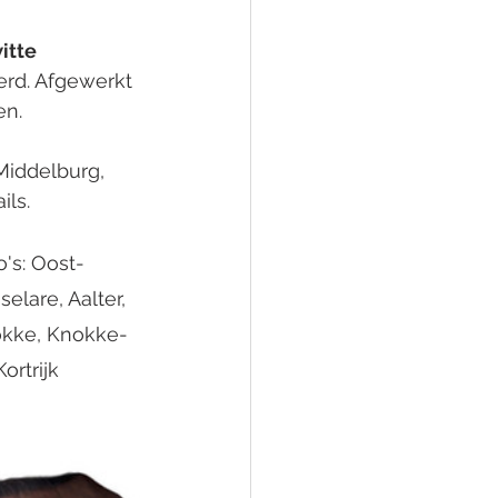
itte 
erd. Afgewerkt 
n. 
Middelburg, 
ils.
o's: Oost-
lare, Aalter, 
nokke, Knokke-
ortrijk