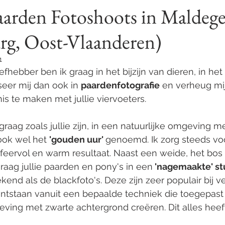
aarden Fotoshoots in Maldeg
rg, Oost-Vlaanderen)
bums
Fotoproducten
Mama's
Awards
Fotoshoot 
1
fhebber ben ik graag in het bijzijn van dieren, in het
Fine-Art
Kwaliteit
Afscheid
Wall Art
Folio Prints
seer mij dan ook in 
paardenfotografie
 en verheug mij
s te maken met jullie viervoeters. 
Bijscholen
Investeren
e graag zoals jullie zijn, in een natuurlijke omgeving m
ok wel het 
'gouden uur' 
genoemd. Ik zorg steeds vo
sfeervol en warm resultaat. Naast een weide, het bos 
graag jullie paarden en pony's in een
 'nagemaakte' st
end als de blackfoto's. Deze zijn zeer populair bij vel
 ontstaan vanuit een bepaalde techniek die toegepast
ving met zwarte achtergrond creëren. Dit alles heef