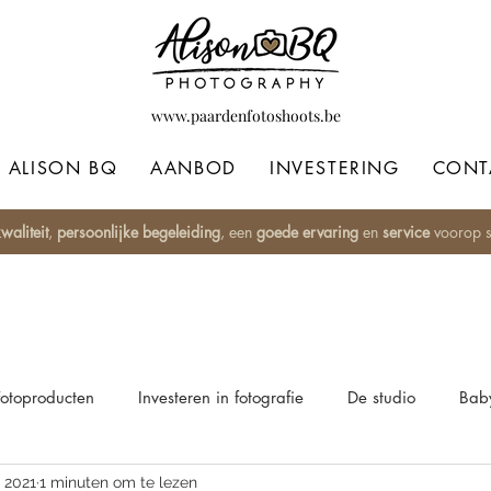
www.paardenfotoshoots.be
ALISON BQ
AANBOD
INVESTERING
CONT
waliteit
,
persoonlijke begeleiding
, een
goede ervaring
en
service
voorop st
Fotoproducten
Investeren in fotografie
De studio
Baby
 2021
1 minuten om te lezen
 style
Fine Art
Paardenfotografie
Blackfotografie