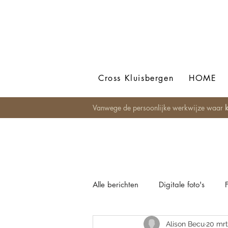
Cross Kluisbergen
HOME
Vanwege de persoonlijke werkwijze waar
k
Alle berichten
Digitale foto's
Alison Becu
20 mrt
Newbornfotografie
Bohemian