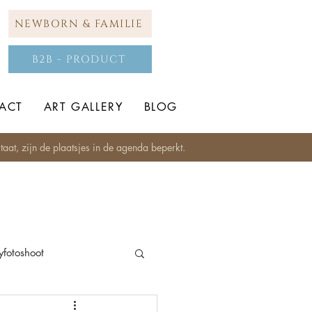
NEWBORN & FAMILIE
B2B - PRODUCT
ACT
ART GALLERY
BLOG
aat, zijn de plaatsjes in de agenda beperkt.
fotoshoot
Studio fotografie