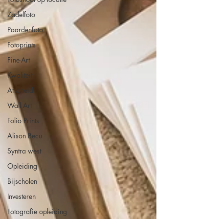
Zadelfoto
Paardenfoto
Fotoprints
Fine-Art
Kwaliteit
Afscheid
Wall Art
Folio Prints
Alison Becu
Syntra west
Opleiding
Bijscholen
Investeren
Fotografie opleiding