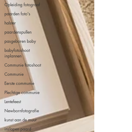
Opleiding fotograaf
paarden foto's
halster
paardenspullen
pasgeboren baby
babyfotoshoot
inplannen
Communie fotoshoot
Communie
Eerste communie
Plechtige communie
Lentefeest
Newbornfotografie
kunst aan de muur
inslapen paard