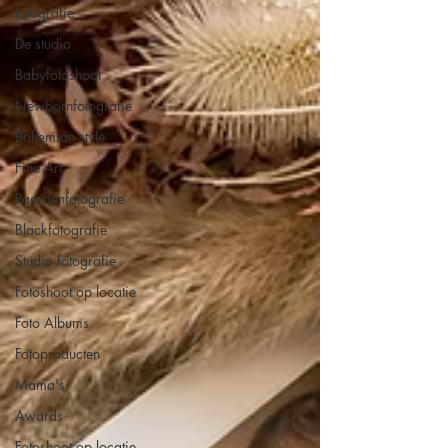
fotografie
De studio
Babyfotoshoot
Newbornfotografie
Bohemian style
Fine Art
Paardenfotografie
Blackfotografie
Studio fotografie
Fotoshoot op locatie
Foto Albums
Fotoproducten
Mama's
Awards
Fotoshoot op locatie