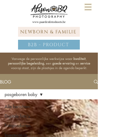
www.paardenfotoshoots.be
NEWBORN & FAMILIE
B2B - PRODUCT
Vanwege de persoonlijke werkwijze waar
kwaliteit
,
persoonlijke begeleiding
, een
goede ervaring
en
service
voorop staat, zijn de plaatsjes in de agenda beperkt.
BLOG
pasgeboren baby
Alle berichten
Digitale foto's
Fotoproducten
Investeren in