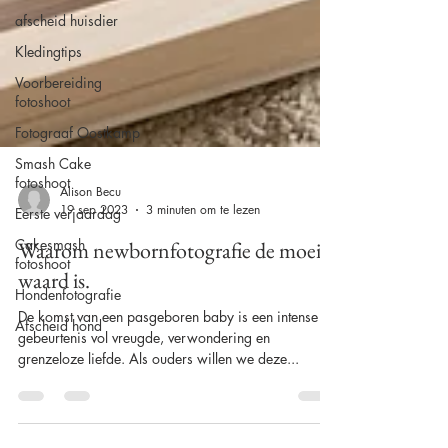
afscheid huisdier
Kledingtips
Voorbereiding
fotoshoot
Fotograaf Oostkamp
Smash Cake
fotoshoot
Eerste verjaardag
Cakesmash
Alison Becu
fotoshoot
19 sep 2023
3 minuten om te lezen
Hondenfotografie
Waarom newbornfotografie de moeite
Afscheid hond
waard is.
De komst van een pasgeboren baby is een intense
gebeurtenis vol vreugde, verwondering en
grenzeloze liefde. Als ouders willen we deze...