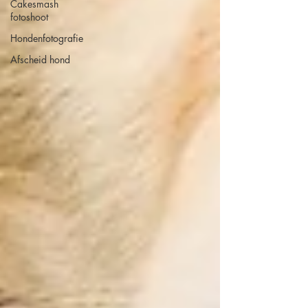
Cakesmash
fotoshoot
Hondenfotografie
Afscheid hond