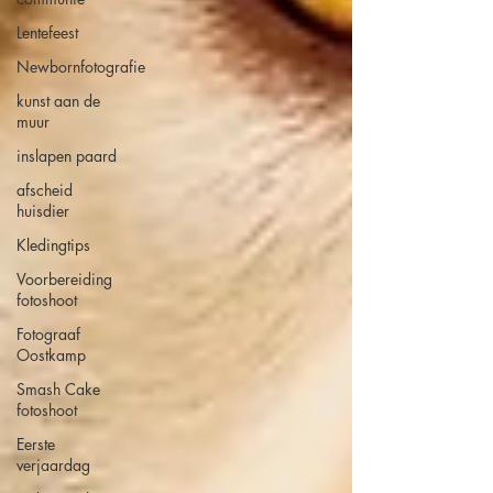
Lentefeest
Newbornfotografie
kunst aan de
muur
inslapen paard
afscheid
huisdier
Kledingtips
Voorbereiding
fotoshoot
Fotograaf
Oostkamp
Smash Cake
fotoshoot
Eerste
verjaardag