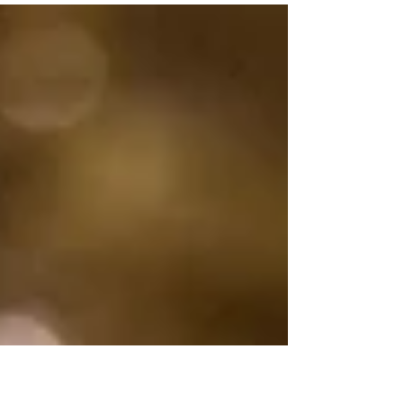
wederhelft van Niels ❤️. Ik ben een portretfotografe
gespecialiseerd in newbornfotografie ...