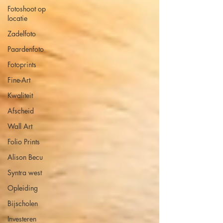
Fotoshoot op
locatie
Zadelfoto
Paardenfoto
Fotoprints
Fine-Art
Kwaliteit
Afscheid
Wall Art
Folio Prints
Alison Becu
Syntra west
Opleiding
Bijscholen
Investeren