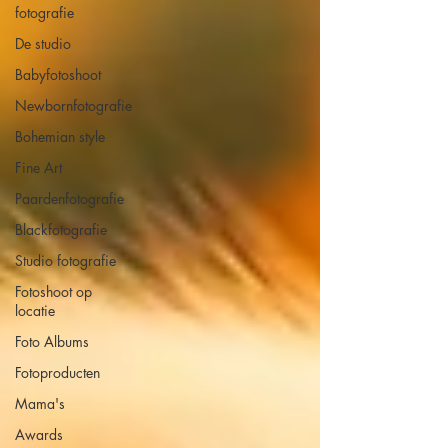
fotografie
De studio
Babyfotoshoot
Newbornfotografie
Bohemian style
Fine Art
Paardenfotografie
Blackfotografie
Studio fotografie
Fotoshoot op
locatie
Foto Albums
Fotoproducten
Mama's
Awards