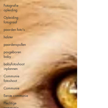
Fotografie
opleiding
Opleiding
fotograaf
paarden foto's
halster
paardenspullen
pasgeboren
baby
babyfotoshoot
inplannen
Communie
fotoshoot
Communie
Eerste communie
Plechtige
communie