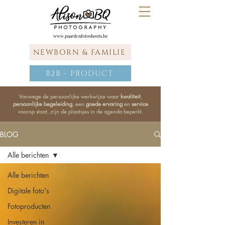
www.paardenfotoshoots.be
NEWBORN & FAMILIE
B2B - PRODUCT
Vanwege de persoonlijke werkwijze waar
kwaliteit
,
persoonlijke begeleiding
, een
goede ervaring
en
service
voorop staat, zijn de plaatsjes in de agenda beperkt.
BLOG
Alle berichten
Alle berichten
Digitale foto's
Fotoproducten
Investeren in