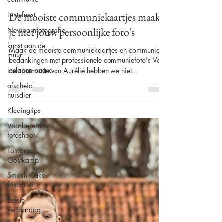
Lentefeest
Alison Becu
25 dec 2023
1 minuten om te lezen
Newbornfotografie
De mooiste communiekaartjes maak
kunst aan de
muur
je met jouw persoonlijke foto's
inslapen paard
Maak de mooiste communiekaartjes en communie
afscheid
bedankingen met professionele communiefoto's Voor
huisdier
de communie van Aurélie hebben we niet...
Kledingtips
Voorbereiding
fotoshoot
Fotograaf
Oostkamp
Smash Cake
fotoshoot
Eerste
verjaardag