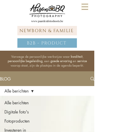
www.paardenfotoshoots.be
NEWBORN & FAMILIE
B2B - PRODUCT
Vanwege de persoonlijke werkwijze waar
kwaliteit
,
persoonlijke begeleiding
, een
goede ervaring
en
service
voorop staat, zijn de plaatsjes in de agenda beperkt.
BLOG
Alle berichten
Alle berichten
Digitale foto's
Fotoproducten
Investeren in