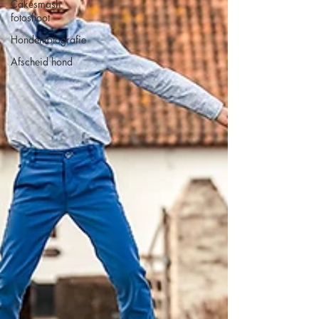
Cakesmash
fotoshoot
Hondenfotografie
Afscheid hond