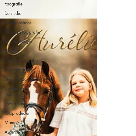
fotografie
De studio
Babyfotoshoot
Newbornfotografie
Bohemian style
Fine Art
Paardenfotografie
Blackfotografie
Studio fotografie
Fotoshoot op
locatie
Foto Albums
Fotoproducten
Mama's
Awards