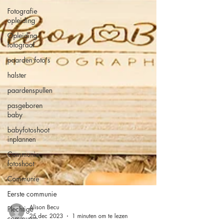
Fotografie
opleiding
Opleiding
fotograaf
paarden foto's
halster
paardenspullen
pasgeboren
baby
babyfotoshoot
inplannen
Communie
fotoshoot
Communie
Eerste communie
Plechtige
communie