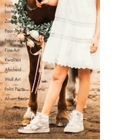
Fotoshoot op
locatie
Zadelfoto
Paardenfoto
Fotoprints
Fine-Art
Kwaliteit
Afscheid
Wall Art
Folio Prints
Alison Becu
Syntra west
Opleiding
Bijscholen
Investeren