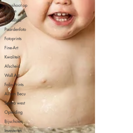
Fotoshoot op
locatie
Zadelfoto
Paardenfoto
Fotoprints
Fine-Art
Kwaliteit
Afscheid
Wall Art
Folio Prints
Alison Becu
Syntra west
Opleiding
Bijscholen
Investeren