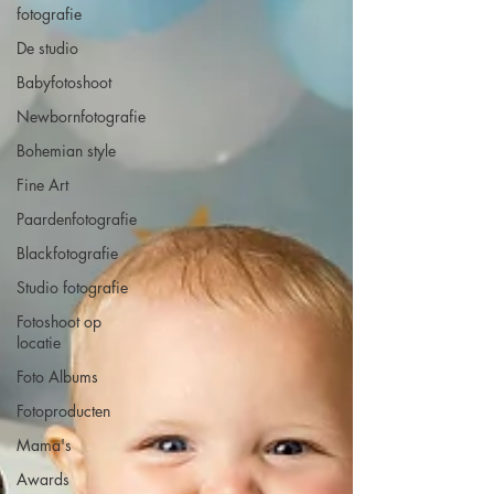
fotografie
De studio
Babyfotoshoot
Newbornfotografie
Bohemian style
Fine Art
Paardenfotografie
Blackfotografie
Studio fotografie
Fotoshoot op
locatie
Foto Albums
Fotoproducten
Mama's
Awards