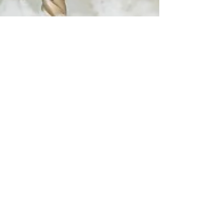
Alison Becu
22 mrt 2024
1 minuten om te lezen
De meeste unieke foto's voor
communie, lentefeest of verjaardag
met een zebra carrousel paard.
Yes, je leest het goed! We hebben dit jaar een
nieuwe setting in de studio. Ik vond een heel speciaal
carrousel zebra paard en heb deze...