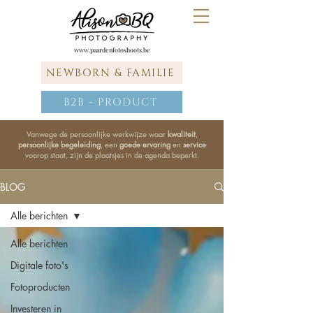
www.paardenfotoshoots.be
NEWBORN & FAMILIE
B2B - PRODUCT
Vanwege de persoonlijke werkwijze waar
kwaliteit
,
persoonlijke begeleiding
, een
goede ervaring
en
service
voorop staat, zijn de plaatsjes in de agenda beperkt.
BLOG
Alle berichten
Alle berichten
Digitale foto's
Fotoproducten
Investeren in