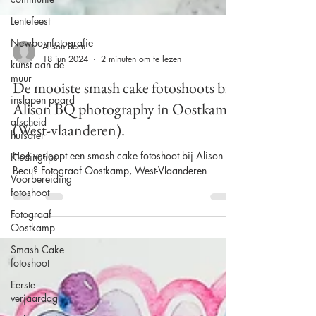
Lentefeest
Newbornfotografie
kunst aan de
muur
Alison Becu
18 jun 2024
2 minuten om te lezen
inslapen paard
afscheid
De mooiste smash cake fotoshoots bij
huisdier
Alison BQ photography in Oostkamp
Kledingtips
(West-vlaanderen).
Voorbereiding
fotoshoot
Hoe verloopt een smash cake fotoshoot bij Alison
Becu? Fotograaf Oostkamp, West-Vlaanderen
Fotograaf
Oostkamp
Smash Cake
fotoshoot
Eerste
verjaardag