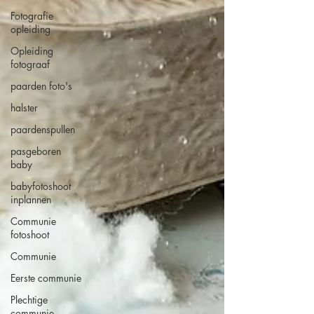
Fotografie
opleiding
Opleiding
fotograaf
paarden foto's
halster
paardenspullen
pasgeboren
baby
babyfotoshoot
inplannen
Communie
fotoshoot
Communie
Eerste communie
Plechtige
communie