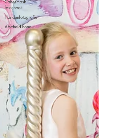
Cakesmash
fotoshoot
Hondenfotografie
Afscheid hond