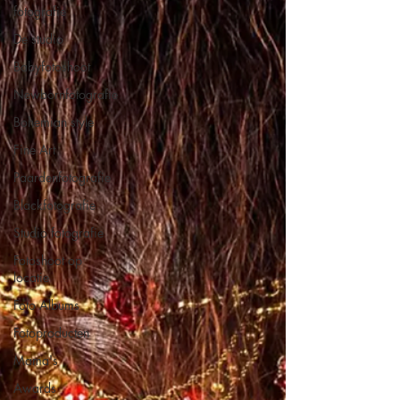
fotografie
De studio
Babyfotoshoot
Newbornfotografie
Bohemian style
Fine Art
Paardenfotografie
Blackfotografie
Studio fotografie
Fotoshoot op
locatie
Foto Albums
Fotoproducten
Mama's
Awards