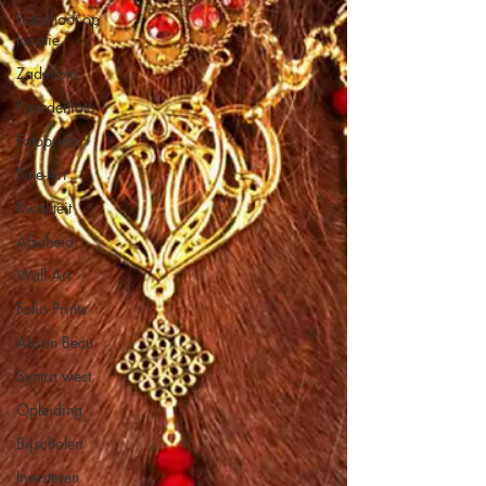
Fotoshoot op
locatie
Zadelfoto
Paardenfoto
Fotoprints
Fine-Art
Kwaliteit
Afscheid
Wall Art
Folio Prints
Alison Becu
Syntra west
Opleiding
Bijscholen
Investeren