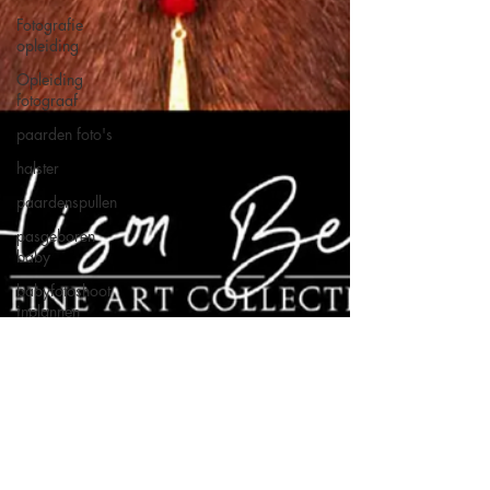
Fotografie
opleiding
Opleiding
fotograaf
paarden foto's
halster
paardenspullen
pasgeboren
baby
babyfotoshoot
inplannen
Communie
fotoshoot
Communie
Eerste communie
Plechtige
communie