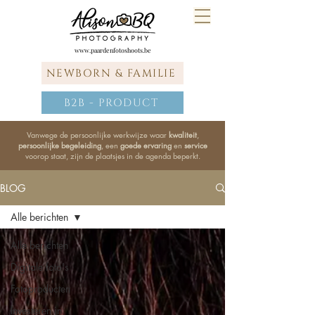
www.paardenfotoshoots.be
NEWBORN & FAMILIE
B2B - PRODUCT
Vanwege de persoonlijke werkwijze waar
kwaliteit
,
persoonlijke begeleiding
, een
goede ervaring
en
service
voorop staat, zijn de plaatsjes in de agenda beperkt.
BLOG
Alle berichten
Alle berichten
Digitale foto's
Fotoproducten
Investeren in