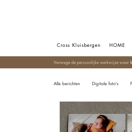
Cross Kluisbergen
HOME
Vanwege de persoonlijke werkwijze waar
k
Alle berichten
Digitale foto's
Newbornfotografie
Bohemian
Fotoshoot op locatie
Foto Al