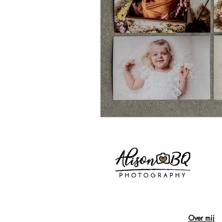
Paardenfoto
Fotoprints
Syntra west
Opleiding
Over mij