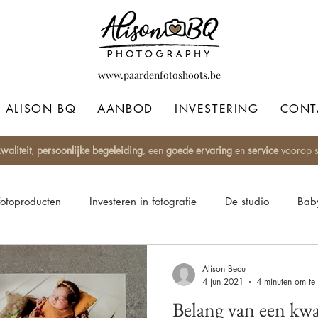
www.paardenfotoshoots.be
ALISON BQ
AANBOD
INVESTERING
CONT
waliteit
,
persoonlijke begeleiding
, een
goede ervaring
en
service
voorop st
Fotoproducten
Investeren in fotografie
De studio
Baby
 style
Fine Art
Paardenfotografie
Blackfotografie
Alison Becu
4 jun 2021
4 minuten om te 
Belang van een kwal
bums
Fotoproducten
Mama's
Awards
Fotoshoot 