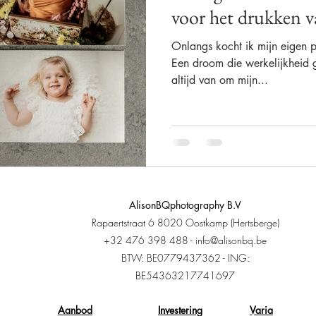
voor het drukken va
Onlangs kocht ik mijn eigen pr
Fine-Art
Kwaliteit
Afscheid
Wall Art
Folio Prints
Een droom die werkelijkheid 
altijd van om mijn...
Bijscholen
Investeren
AlisonBQphotography B.V
Rapaertstraat 6 8020 Oostkamp (Hertsberge)
+32 476 398 488 -
info@alisonbq.be
BTW: BE0779437362 - ING:
BE54363217741697
Aanbod
Investering
Varia