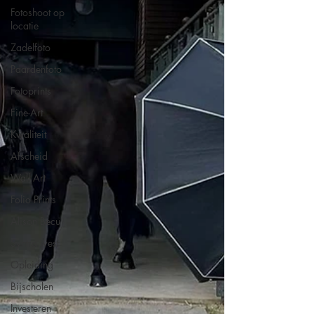
Fotoshoot op
locatie
Zadelfoto
Paardenfoto
Fotoprints
Fine-Art
Kwaliteit
Afscheid
Wall Art
Folio Prints
Alison Becu
Syntra west
Opleiding
Bijscholen
Investeren