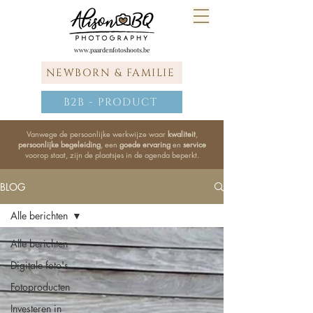
www.paardenfotoshoots.be
NEWBORN & FAMILIE
B2B - PRODUCT
Vanwege de persoonlijke werkwijze waar
kwaliteit
,
persoonlijke begeleiding
, een
goede ervaring
en
service
voorop staat, zijn de plaatsjes in de agenda beperkt.
BLOG
Alle berichten
Alle berichten
Digitale foto's
Fotoproducten
Investeren in