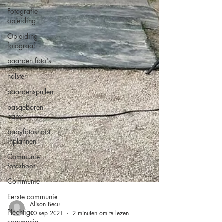
Fotografie
opleiding
Opleiding
fotograaf
paarden foto's
halster
paardenspullen
pasgeboren
baby
babyfotoshoot
inplannen
Communie
fotoshoot
Communie
Eerste communie
Plechtige
communie