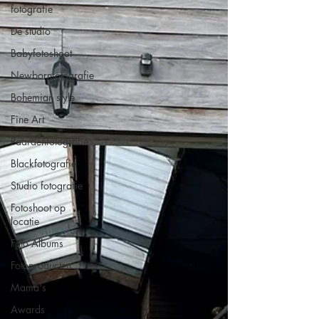
fotografie
De studio
Babyfotoshoot
Newbornfotografie
Bohemian style
Fine Art
Paardenfotografie
Blackfotografie
Studio fotografie
Fotoshoot op
locatie
Foto Albums
Fotoproducten
Mama's
Awards