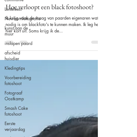
Alison Becu
Lentefeest
10 sep 2021
2 minuten om te lezen
Newbornfotografie
Hoe verloopt een black fotoshoot?
kunst aan de
Ik krijg vaak de vraag van paarden eigenaren wat er
muur
nodig is om blackfoto's te kunnen maken. Ik leg het
inslapen paard
hier kort uit. Soms krijg ik de...
afscheid
huisdier
Kledingtips
Voorbereiding
fotoshoot
Fotograaf
Oostkamp
Smash Cake
fotoshoot
Eerste
verjaardag