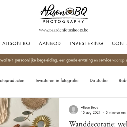
www.paardenfotoshoots.be
ALISON BQ
AANBOD
INVESTERING
CONT
waliteit
,
persoonlijke begeleiding
, een
goede ervaring
en
service
voorop st
Fotoproducten
Investeren in fotografie
De studio
Baby
 style
Fine Art
Paardenfotografie
Blackfotografie
Alison Becu
15 aug 2021
5 minuten om 
Wanddecoratie: welk
bums
Fotoproducten
Mama's
Awards
Fotoshoot 