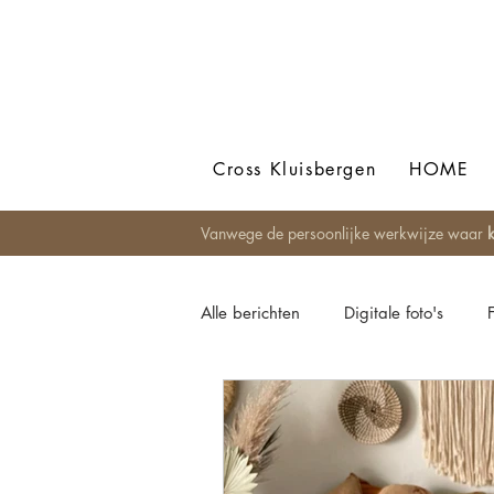
Cross Kluisbergen
HOME
Vanwege de persoonlijke werkwijze waar
k
Alle berichten
Digitale foto's
Newbornfotografie
Bohemian
Fotoshoot op locatie
Foto Al