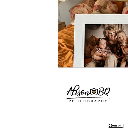
Paardenfoto
Fotoprints
Syntra west
Opleiding
Over mij