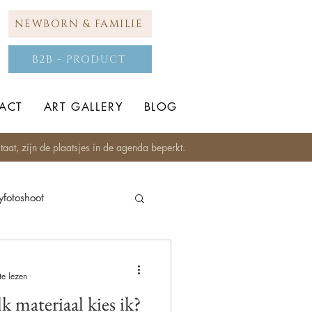
NEWBORN & FAMILIE
B2B - PRODUCT
ACT
ART GALLERY
BLOG
aat, zijn de plaatsjes in de agenda beperkt.
fotoshoot
Studio fotografie
te lezen
 materiaal kies ik?
op locatie
Zadelfoto