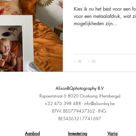
Kies ik nu het best voor een fo
voor een metaalafdruk, wat zi
Fine-Art
Kwaliteit
Afscheid
Wall Art
Folio Prints
mogelijkheden zijn...
Bijscholen
Investeren
AlisonBQphotography B.V
Rapaertstraat 6 8020 Oostkamp (Hertsberge)
+32 476 398 488 -
info@alisonbq.be
BTW: BE0779437362 - ING:
BE54363217741697
Aanbod
Investering
Varia