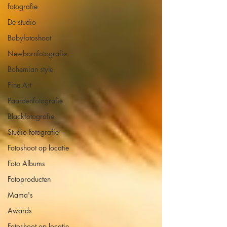
fotografie
De studio
Babyfotoshoot
Newbornfotografie
Bohemian style
Fine Art
Paardenfotografie
Blackfotografie
Studio fotografie
Fotoshoot op locatie
Foto Albums
Fotoproducten
Mama's
Awards
Fotoshoot op locatie