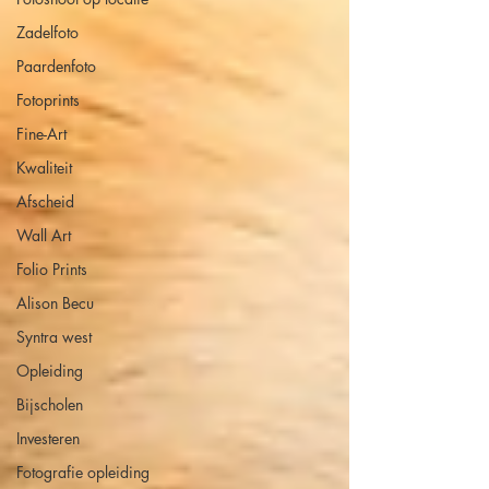
Zadelfoto
Paardenfoto
Fotoprints
Fine-Art
Kwaliteit
Afscheid
Wall Art
Folio Prints
Alison Becu
Syntra west
Opleiding
Bijscholen
Investeren
Fotografie opleiding