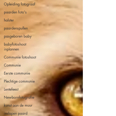
Opleiding fotograaf
paarden foto's
halster
paardenspullen
pasgeboren baby
babyfotoshoot
inplannen
Communie fotoshoot
Communie
Eerste communie
Plechtige communie
Lentefeest
Newbornfotografie
kunst aan de muur
inslapen paard