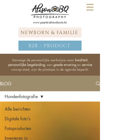
www.paardenfotoshoots.be
NEWBORN & FAMILIE
B2B - PRODUCT
Vanwege de persoonlijke werkwijze waar
kwaliteit
,
persoonlijke begeleiding
, een
goede ervaring
en
service
voorop staat, zijn de plaatsjes in de agenda beperkt.
BLOG
Hondenfotografie
Alle berichten
Digitale foto's
Fotoproducten
Investeren in