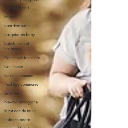
paarden foto's
halster
paardenspullen
pasgeboren baby
babyfotoshoot
inplannen
Communie fotoshoot
Communie
Eerste communie
Plechtige communie
Lentefeest
Newbornfotografie
kunst aan de muur
inslapen paard