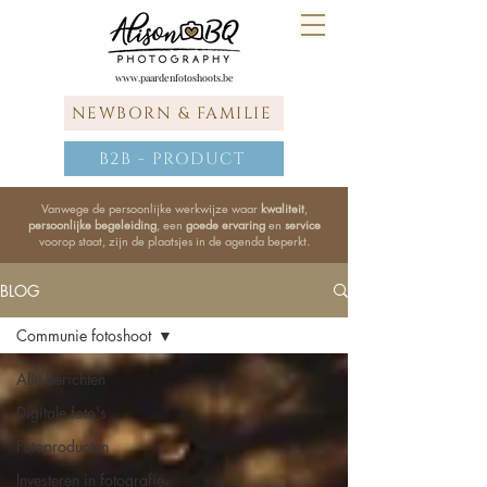
www.paardenfotoshoots.be
NEWBORN & FAMILIE
B2B - PRODUCT
Vanwege de persoonlijke werkwijze waar
kwaliteit
,
persoonlijke begeleiding
, een
goede ervaring
en
service
voorop staat, zijn de plaatsjes in de agenda beperkt.
BLOG
Communie fotoshoot
Alle berichten
Digitale foto's
Fotoproducten
Investeren in fotografie