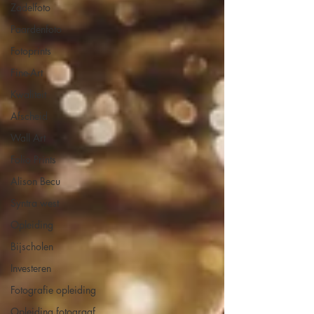
Zadelfoto
Paardenfoto
Fotoprints
Fine-Art
Kwaliteit
Afscheid
Wall Art
Folio Prints
Alison Becu
Syntra west
Opleiding
Bijscholen
Investeren
Fotografie opleiding
Opleiding fotograaf