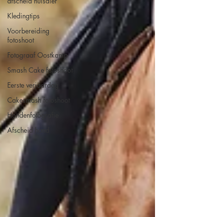
afscheid huisdier
Kledingtips
Voorbereiding
fotoshoot
Fotograaf Oostkamp
Smash Cake fotoshoot
Eerste verjaardag
Cakesmash fotoshoot
Hondenfotografie
Afscheid hond