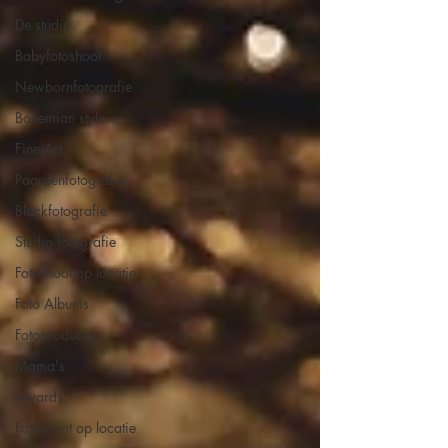
De studio
Babyfotoshoot
Newbornfotografie
Bohemian style
Fine Art
Paardenfotografie
Blackfotografie
Studio fotografie
Fotoshoot op locatie
Foto Albums
Fotoproducten
Mama's
Awards
Fotoshoot op locatie