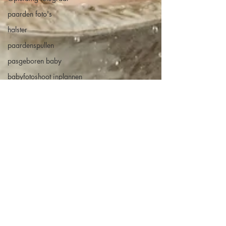
paarden foto's
halster
paardenspullen
pasgeboren baby
babyfotoshoot inplannen
Communie fotoshoot
Communie
Eerste communie
Plechtige communie
Lentefeest
Newbornfotografie
kunst aan de muur
inslapen paard
afscheid huisdier