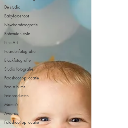
De studio
Babyfotoshoot
Newbornfotografie
Bohemian style
Fine Art
Paardenfotografie
Blackfotografie
Studio fotografie
Fotoshoot op locatie
Foto Albums
Fotoproducten
Mama's
Awards
Fotoshoot op locatie