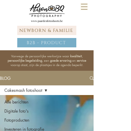
www.paardenfotoshoots.be
NEWBORN & FAMILIE
B2B - PRODUCT
Vanwege de persoonlijke werkwijze waar
kwaliteit
,
persoonlijke begeleiding
, een
goede ervaring
en
service
voorop staat, zijn de plaatsjes in de agenda beperkt.
BLOG
Cakesmash fotoshoot
Alle berichten
Digitale foto's
Fotoproducten
Investeren in fotografie