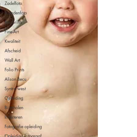
Zadelfoto
Paardenfoto
Fotoprints
Fine-Art
Kwaliteit
Afscheid
Wall Art
Folio Prints
Alison Becu
Syntra west
Opleiding
Bijscholen
Investeren
Fotografie opleiding
Opleiding fotograaf