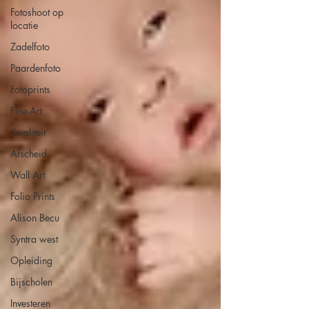
Fotoshoot op
locatie
Zadelfoto
Paardenfoto
Fotoprints
Fine-Art
Kwaliteit
Afscheid
Wall Art
Folio Prints
Alison Becu
Syntra west
Opleiding
Bijscholen
Investeren