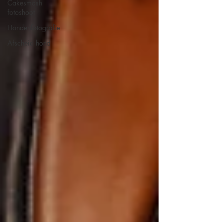
Cakesmash
fotoshoot
Hondenfotografie
Afscheid hond