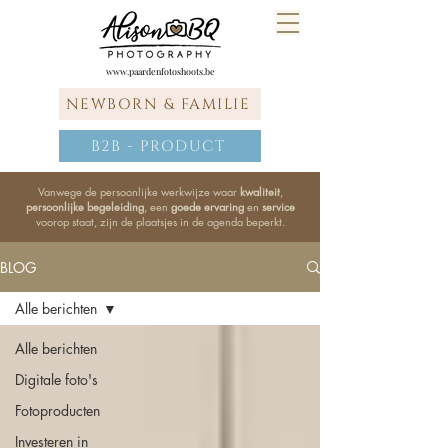
www.paardenfotoshoots.be
NEWBORN & FAMILIE
B2B - PRODUCT
Vanwege de persoonlijke werkwijze waar
kwaliteit
,
persoonlijke begeleiding
, een
goede ervaring
en
service
voorop staat, zijn de plaatsjes in de agenda beperkt.
BLOG
Alle berichten
Alle berichten
Digitale foto's
Fotoproducten
Investeren in