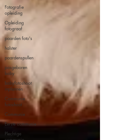
Fotografie
opleiding
Opleiding
fotograaf
paarden foto's
halster
paardenspullen
pasgeboren
baby
babyfotoshoot
inplannen
Communie
fotoshoot
Communie
Eerste communie
Plechtige
communie