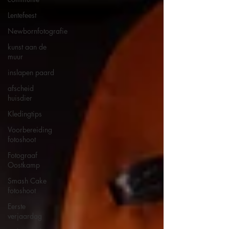
Lentefeest
Newbornfotografie
kunst aan de
muur
inslapen paard
afscheid
huisdier
Kledingtips
Voorbereiding
fotoshoot
Fotograaf
Oostkamp
Smash Cake
fotoshoot
Eerste
verjaardag