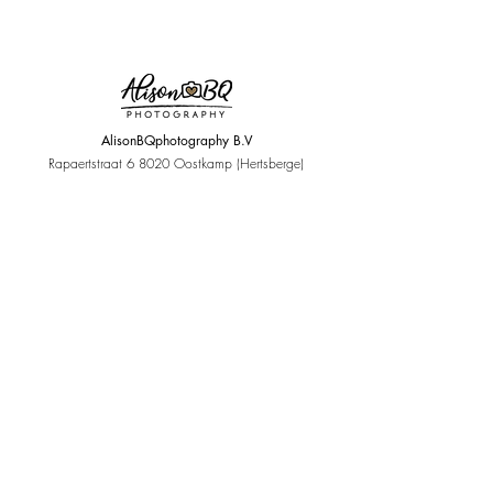
In dit werk staat het majestueuze
Friese paard centraal – krachtig,
sierlijk en mysterieus. De diepe
zwarte tinten van zijn vacht worden
AlisonBQphotography B.V
rijkelijk geaccentueerd door subtiele
Rapaertstraat 6 8020 Oostkamp (Hertsberge)
schakeringen van grijs, oker en
+32 476 398 488
-
info@alisonbq.be
bruin, waardoor het dier bijna
BTW: BE0779437362 - ING: BE54363217741697
tastbaar lijkt. Zijn lange manen
golven weelderig over het canvas,
als een echo van tijdloze
Over mij
Aanbod
schoonheid.
Tegen een warme, lichte
Alison Becu
Paardenfotografie
Fotograaf Oostkamp
achtergrond van beige en goud
Newbornfotografie
De Studio
Branding & Creatie
straalt het paard een serene kracht
Kunstgalerij
uit. Bladgoud, met zorg
aangebracht, legt accenten die het
Investering
Varia
werk laten oplichten en een bijna
sacrale dimensie toevoegen.
Collecties
Reviews