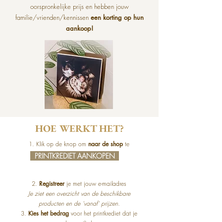
oorspronkelijke prijs en hebben jouw
familie/vrienden/kennissen
een korting op hun
aankoop!
HOE WERKT HET?
1. Klik op de knop om
naar de shop
te
gaan.
PRINTKREDIET AANKOPEN
2.
Registreer
je met jouw e-mailadres
Je ziet een overzicht van de beschikbare
producten en de 'vanaf' prijzen.
3.
Kies het bedrag
voor het printkrediet dat je