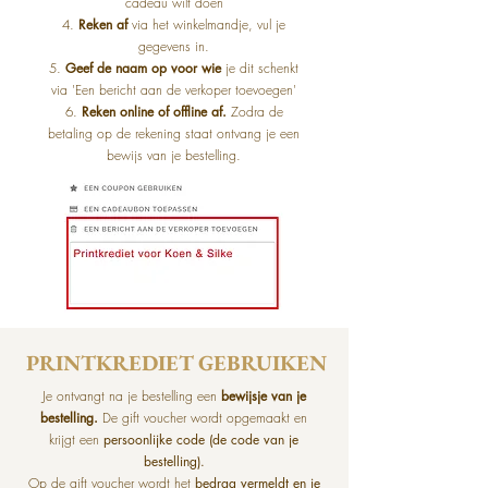
cadeau wilt doen
4.
Reken af
via het winkelmandje, vul je
gegevens in.
5.
Geef de naam op voor wie
je dit schenkt
via 'Een bericht aan de verkoper toevoegen'
6.
Reken online of offline af.
Zodra de
betaling op de rekening staat ontvang je een
bewijs van je bestelling.
PRINTKREDIET GEBRUIKEN
Je ontvangt na je bestelling een
bewijsje van je
bestelling.
De gift voucher wordt opgemaakt en
krijgt een
persoonlijke code (de code van je
bestelling).
Op de gift voucher wordt het
bedrag vermeldt en je