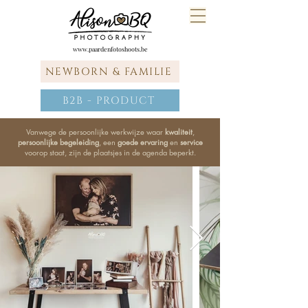
www.paardenfotoshoots.be
NEWBORN & FAMILIE
B2B - PRODUCT
Vanwege de persoonlijke werkwijze waar
kwaliteit
,
persoonlijke begeleiding
, een
goede ervaring
en
service
voorop staat, zijn de plaatsjes in de agenda beperkt.