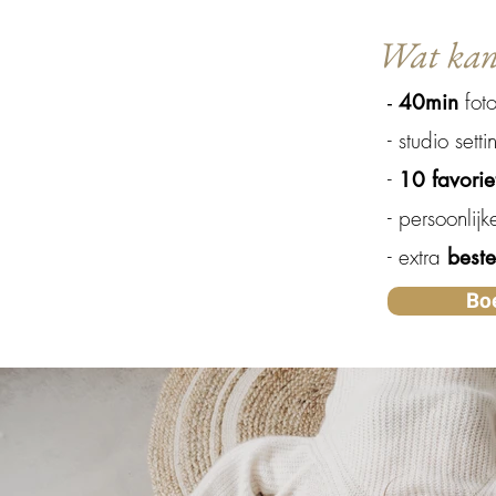
Wat kan 
foto
-
40min
- studio setti
-
10 favoriet
- persoonlijk
- extra
best
Boe