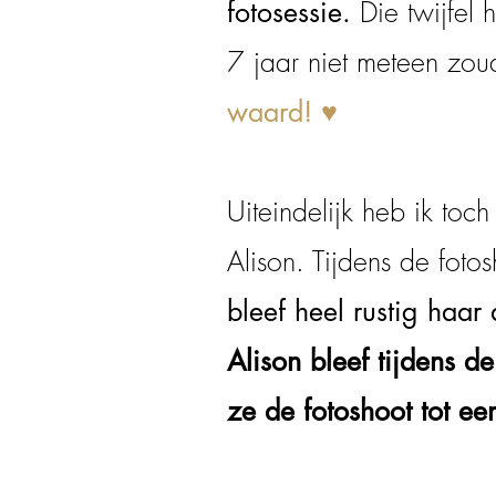
Die twijfel 
fotosessie.
7 jaar niet meteen zo
waard!
♥
Uiteindelijk heb ik to
Alison.
Tijdens de foto
bleef heel rustig haa
Alison bleef tijdens d
ze de fotoshoot tot e