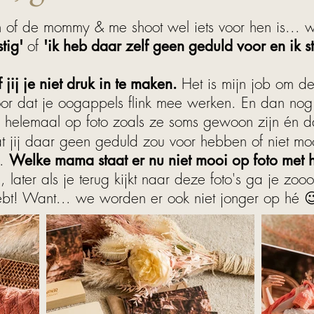
n of de mommy & me shoot wel iets voor hen is... 
stig'
of
'ik heb daar zelf geen geduld voor en ik st
 jij je niet druk in te maken.
Het is mijn job om d
oor dat je oogappels flink mee werken. En dan nog.
elemaal op foto zoals ze soms gewoon zijn én da
at jij daar geen geduld zou voor hebben of niet moo
s.
Welke mama staat er nu niet mooi op foto met h
later als je terug kijkt naar deze foto's ga je zooo
ebt! Want... we worden er ook niet jonger op hé 