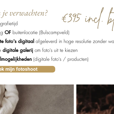
€395 incl. 
je verwachten?
grafietijd
ng
buitenlocatie (Bulscampveld)
OF
afgeleverd in hoge resolutie zonder w
e foto's digitaal
e
om foto's uit te kiezen
digitale galerij
(digitale foto's / producten)
elmogelijkheden
k mijn fotoshoot