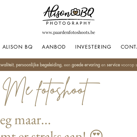
www.paardenfotoshoots.be
ALISON BQ
AANBOD
INVESTERING
CONT
waliteit
,
persoonlijke begeleiding
, een
goede ervaring
en
service
voorop st
Me fotoshoot
eg maar...
t er straks aan! 😍