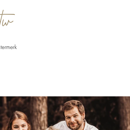
btw
atermerk