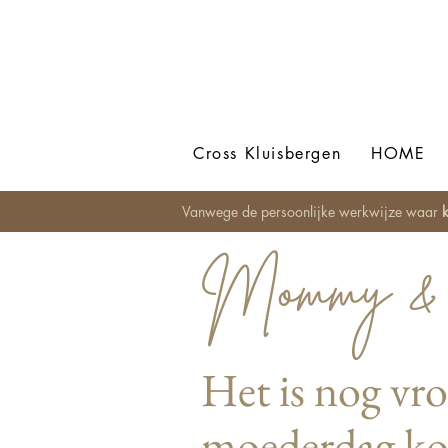
Cross Kluisbergen
HOME
Vanwege de persoonlijke werkwijze waar
k
Mommy & 
Het is nog vro
moederdag kom