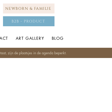
NEWBORN & FAMILIE
B2B - PRODUCT
ACT
ART GALLERY
BLOG
aat, zijn de plaatsjes in de agenda beperkt.