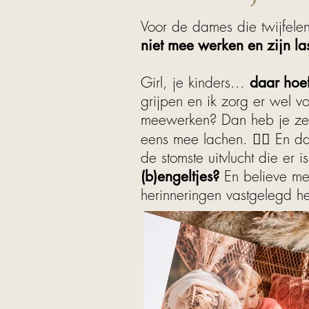
Voor de dames die twijfele
niet mee werken en zijn la
Girl, je kinders...
daar hoef
grijpen en ik zorg er wel v
meewerken? Dan heb je ze h
eens mee lachen. 🤷‍♀️ En d
de stomste uitvlucht die er i
(b)engeltjes?
En believe me, 
herinneringen vastgelegd h