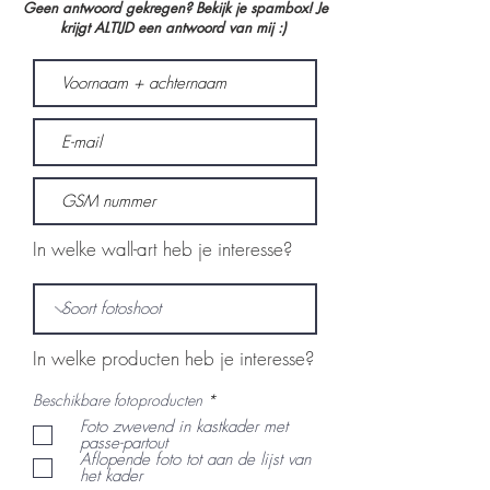
Geen antwoord gekregen? Bekijk je spambox! Je
krijgt ALTIJD een antwoord van mij :)
In welke wall-art heb je interesse?
In welke producten heb je interesse?
V
Beschikbare fotoproducten
*
e
Foto zwevend in kastkader met
r
passe-partout
e
Aflopende foto tot aan de lijst van
i
het kader
s