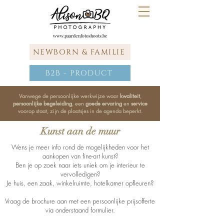
www.paardenfotoshoots.be
NEWBORN & FAMILIE
B2B - PRODUCT
Vanwege de persoonlijke werkwijze waar
kwaliteit
,
persoonlijke begeleiding
, een
goede ervaring
en
service
voorop staat, zijn de plaatsjes in de agenda beperkt.
Kunst aan de muur
Wens je meer info rond de mogelijkheden voor het
aankopen van fine-art kunst?
Ben je op zoek naar iets uniek om je interieur te
vervolledigen?
Je huis, een zaak, winkelruimte, hotelkamer opfleuren?
Vraag de brochure aan met een persoonlijke prijsofferte
via onderstaand formulier.