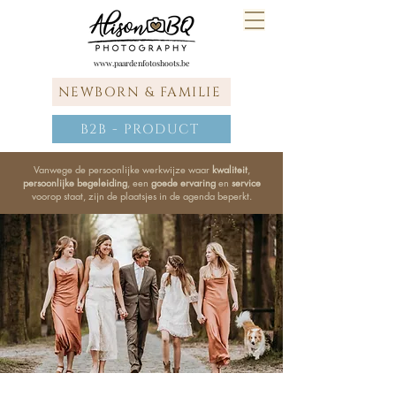
www.paardenfotoshoots.be
NEWBORN & FAMILIE
B2B - PRODUCT
Vanwege de persoonlijke werkwijze waar
kwaliteit
,
persoonlijke begeleiding
, een
goede ervaring
en
service
voorop staat, zijn de plaatsjes in de agenda beperkt.