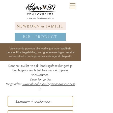
www.paardenfotoshoots.be
NEWBORN & FAMILIE
B2B - PRODUCT
Vanwege de persoonlijke werkwijze waar
kwaliteit
,
persoonlijke begeleiding
, een
goede ervaring
en
service
voorop staat, zijn de plaatsjes in de agenda beperkt.
Door het invullen van dit boekingsformulier geef je
kennis genomen te hebben van de algemen
voorwaarden.
Deze kan je hier
terugvinden:
www.alisonbq.be/algemenevoorwaarde
n