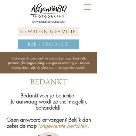
www.paardenfotoshoots.be
NEWBORN & FAMILIE
B2B - PRODUCT
Vanwege de persoonlijke werkwijze waar
kwaliteit
,
persoonlijke begeleiding
, een
goede ervaring
en
service
voorop staat, zijn de plaatsjes in de agenda beperkt.
BEDANKT
Bedankt voor je berichtje!
Je aanvraag wordt zo snel mogelijk
behandeld!
Geen antwoord ontvangen? Bekijk dan
zeker de map
'ongewenste berichten'.